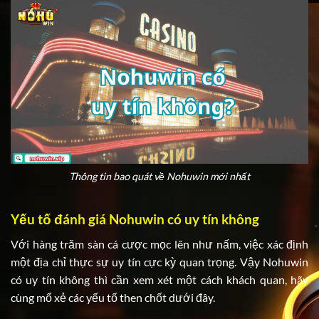
Thông tin bao quát về Nohuwin mới nhất
Yếu tố đánh giá Nohuwin có uy tín không
Với hàng trăm sàn cá cược mọc lên như nấm, việc xác định
một địa chỉ thực sự uy tín cực kỳ quan trọng. Vậy Nohuwin
có uy tín không thì cần xem xét một cách khách quan, hãy
cùng mổ xẻ các yếu tố then chốt dưới đây.