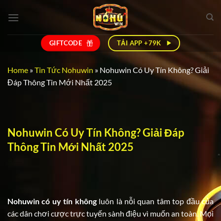
Bỏ
qua
nội
dung
GIFTCODE
TẢI APP +79K
Home
»
Tin Tức Nohuwin
»
Nohuwin Có Uy Tín Không? Giải
Đáp Thông Tin Mới Nhất 2025
Nohuwin Có Uy Tín Không? Giải Đáp
Thông Tin Mới Nhất 2025
Nohuwin có uy tín không
luôn là nỗi quan tâm top đầu của
các dân chơi cược trực tuyến sành điệu vì muốn an toàn. Mọi