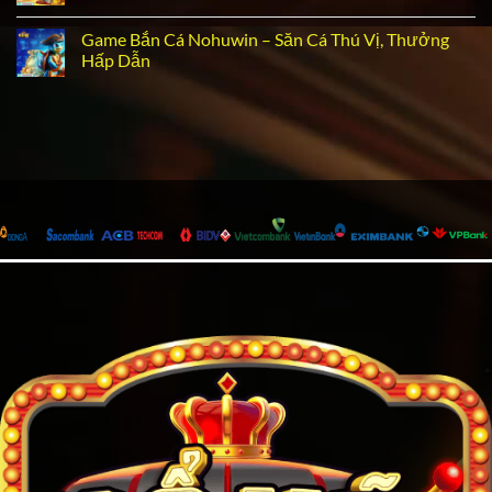
Game Bắn Cá Nohuwin – Săn Cá Thú Vị, Thưởng
Hấp Dẫn