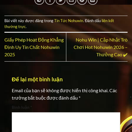
Bài viết này được đăng trong
Tin Tức Nohuwin
. Đánh dấu
liên kết
thường trực
.
Giấy Phép Hoạt Động Khẳng
Nohu Win | Cập Nhật Trò
Định Uy Tín Chất Nohuwin
Chơi Hot Nohuwin 2026 –
2025
Thưởng Cao ✔️
Để lại một bình luận
Email của bạn sẽ không được hiển thị công khai.
Các
trường bắt buộc được đánh dấu
*
Bình luận
*