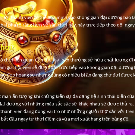
o, nơi thành viên có thể hòa mình vào không gian đại dương bao l
i phá rõ ràng hơn về sân chơi này, hãy trực tiếp theo dõi ngay
chơi?
rò chơi liên quan đến thể loại săn thưởng sở hữu chất lượng đi
ham gia, hội viên sẽ được đặt trực tiếp vào không gian đại dương
ứa vẻ đẹp hoang sơ nhưng cũng có nhiều bí ẩn đang chờ đợi được 
 màn ấn tượng khi chứng kiến sự đa dạng hệ sinh thái biển của
 đại dương với những màu sắc sặc sỡ khác nhau sẽ được thả ra,
 thành viên đang đóng vai trò như những người thợ săn với trên
ẽ bắt đầu ngay từ thời điểm cá vừa mới xuất hang trên bảng đồ.