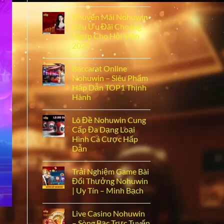
Khuyến Mãi Nohuwin
Siêu Ưu Đãi Choáng
Ngợp Cho Hội Viên
2025
Baccarat Online
Nohuwin – Siêu Phẩm
Hấp Dẫn TOP1 Thịnh
Hành
Lô Đề Nohuwin Cung
Cấp Đa Dạng Loại
Hình Cá Cược Hấp
Dẫn
Trải Nghiệm Game Bài
Đổi Thưởng Nohuwin
| Uy Tín – Minh Bạch
Live Casino Nohuwin
– Sòng Bạc Trực Tuyến