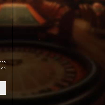
 cho
.vip