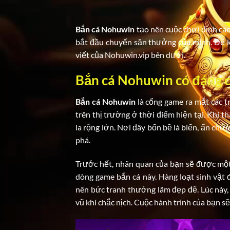
Bắn cá Nohuwin
tạo nên cuộc chơi đỉnh ca
bắt đầu chuyến săn thưởng của mình. Để kha
viết của Nohuwin.vip bên dưới.
Bắn cá Nohuwin có đáng 
Bắn cá Nohuwin
là cổng game ra mắt các t
trên thị trường ở thời điểm hiện tại. Khi t
la rộng lớn. Nơi đây bốn bề là biển, ẩn ch
phá.
Trước hết, nhãn quan của bạn sẽ được một
dòng game bắn cá này. Hàng loạt sinh vật
nên bức tranh thưởng lãm đẹp đẽ. Lúc này,
vũ khí chắc nịch. Cuộc hành trình của bạn s