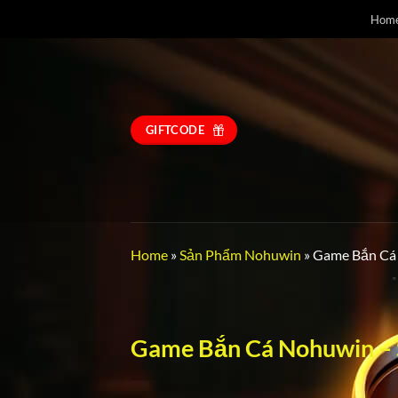
Bỏ
Hom
qua
nội
dung
GIFTCODE
Home
»
Sản Phẩm Nohuwin
»
Game Bắn Cá 
Game Bắn Cá Nohuwin – 