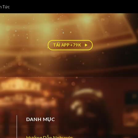
n Tức
TẢI APP +79K
DANH MỤC
Hướng Dẫn Nohuwin