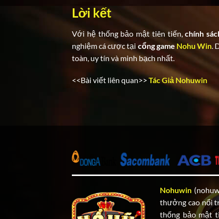
Lời kết
Với hệ thống bảo mật tiên tiến,
chính sá
nghiệm cá cược tại
cổng game
Nohu Win
. 
toàn, uy tín và minh bạch nhất.
<<Bài viết liên quan>>
Tác Giả Nohuwin
Nohuwin
(nohuwi
thưởng cao nổi tr
thống bảo mật ti