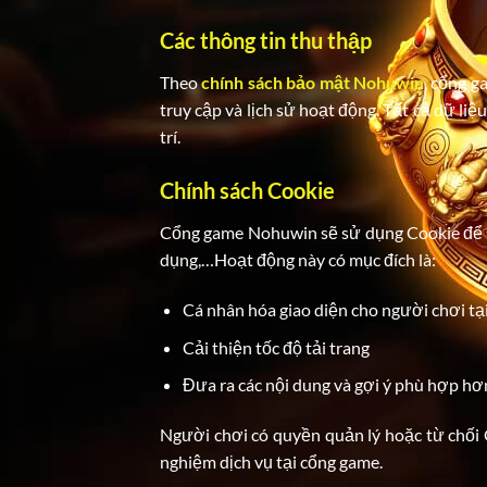
Các thông tin thu thập
Theo
chính sách bảo mật
Nohuwin
, cổng g
truy cập và lịch sử hoạt động. Tất cả dữ li
trí.
Chính sách Cookie
Cổng game Nohuwin sẽ sử dụng Cookie để th
dụng,…Hoạt động này có mục đích là:
Cá nhân hóa giao diện cho người chơi t
Cải thiện tốc độ tải trang
Đưa ra các nội dung và gợi ý phù hợp hơ
Người chơi có quyền quản lý hoặc từ chối C
nghiệm dịch vụ tại cổng game.