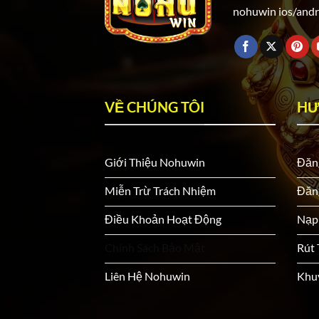
nohuwin ios/andr
VỀ CHÚNG TÔI
HƯ
Giới Thiệu Nohuwin
Đăn
Miễn Trừ Trách Nhiệm
Đăn
Điều Khoản Hoạt Động
Nạp
Chính Sách Bảo Mật
Rút
Liên Hệ Nohuwin
Khu