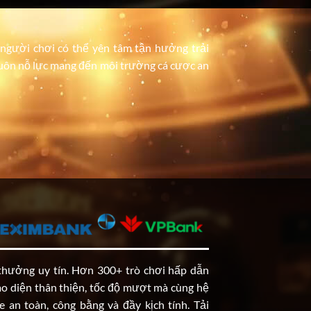
 người chơi có thể yên tâm tận hưởng trải
 luôn nỗ lực mang đến môi trường cá cược an
 thưởng uy tín. Hơn 300+ trò chơi hấp dẫn
giao diện thân thiện, tốc độ mượt mà cùng hệ
 an toàn, công bằng và đầy kịch tính. Tải