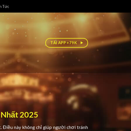
n Tức
TẢI APP +79K
 Nhất 2025
t. Điều này không chỉ giúp người chơi tránh