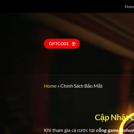
Bỏ
Hom
qua
nội
dung
GIFTCODE
Home
»
Chính Sách Bảo Mật
Cập Nhật 
Khi tham gia cá cược tại
cổng game Nohu