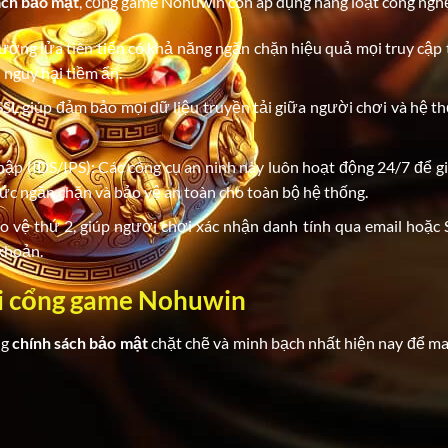
ách bảo mật
, cổng game Nohuwin còn áp dụng hàng loạt công nghệ
ờng lửa tiên tiến có khả năng ngăn chặn hiệu quả mọi truy cập tr
i nguy hại tiềm ẩn.
L giúp đảm bảo mọi dữ liệu truyền tải giữa người chơi và hệ th
ập (IDS/IPS): Các công cụ an ninh này luôn hoạt động 24/7 để g
tức ngăn chặn và bảo vệ an toàn cho toàn bộ hệ thống.
ảo vệ thứ 2, giúp người chơi xác nhận danh tính qua email hoặc 
 khoản.
ại cổng game Nohuwin
ng
chính sách bảo mật
chặt chẽ và minh bạch nhất hiện nay để m