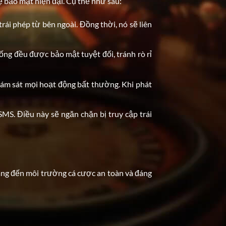
 bảo mật hiện đại. Cụ thể như sau:
ái phép từ bên ngoài. Đồng thời, nó sẽ liên
ống đều được bảo mật tuyệt đối, tránh rò rỉ
iám sát mọi hoạt động bất thường. Khi phát
SMS. Điều này sẽ ngăn chặn bị truy cập trái
ang đến môi trường cá cược an toàn và đáng