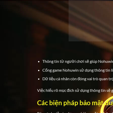
Thông tin từ người chơi sẽ giúp Nohuwin
Cổng game Nohuwin sử dụng thông tin liê
Dữ liệu cá nhân còn đóng vai trò quan trọ
Việc hiểu rõ mục đích sử dụng thông tin sẽ
Các biện pháp bảo mật đ