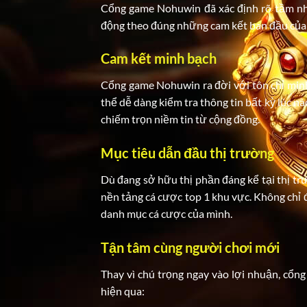
Cổng game Nohuwin đã xác định rõ tầm nhì
động theo đúng những cam kết ban đầu của 
Cam kết minh bạch
Cổng game Nohuwin ra đời với tôn chỉ minh 
thể dễ dàng kiểm tra thông tin bất kỳ lúc 
chiếm trọn niềm tin từ cộng đồng.
Mục tiêu dẫn đầu thị trường
Dù đang sở hữu thị phần đáng kể tại thị 
nền tảng cá cược top 1 khu vực. Không chỉ 
danh mục cá cược của mình.
Tận tâm cùng người chơi mới
Thay vì chú trọng ngay vào lợi nhuận, cổ
hiện qua: