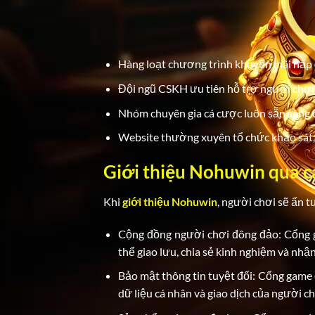
Hàng loạt chương trình khuyến mãi hấp 
Đội ngũ CSKH ưu tiên hỗ trợ người chơi
Nhóm chuyên gia cá cược luôn sẵn sàng c
Website thường xuyên tổ chức khảo sát, 
Giới thiệu Nohuwin qua c
Khi
giới thiệu Nohuwin
, người chơi sẽ ấn 
Cộng đồng người chơi đông đảo: Cổng g
thể giao lưu, chia sẻ kinh nghiệm và nhậ
Bảo mật thông tin tuyệt đối: Cổng game 
dữ liệu cá nhân và giao dịch của người ch