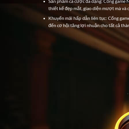
Sản phẩm cá cược đa dạng: Cổng game Nohu
thiết kế đẹp mắt, giao diện mượt mà và
Khuyến mãi hấp dẫn liên tục: Cổng game
đến cơ hội tăng lợi nhuận cho tất cả thàn