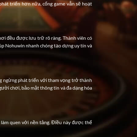
phát triển hơn nữa, cổng game vẫn sẽ hoạt
hơi đều được lưu trữ rõ ràng. Thành viên có
giúp Nohuwin nhanh chóng tạo dựng uy tín và
 ngừng phát triển với tham vọng trở thành
gười chơi, bảo mật thông tin và đa dạng hóa
 làm quen với nền tảng. Điều này được thể