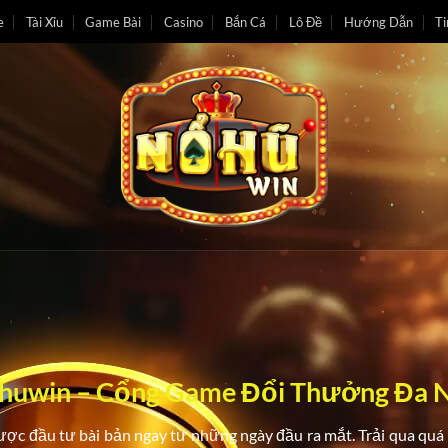
e
Tài Xỉu
Game Bài
Casino
Bắn Cá
Lô Đề
Hướng Dẫn
Ti
ohuwin – Cổng Game Đổi Thưởng Đa 
được đầu tư bài bản ngay từ những ngày đầu ra mắt. Trải qua quá