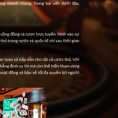
ng nhanh chóng. Trong bài viết dưới đây,
 cộng đồng cá cược trực tuyến. Nhờ vào sự
thủ trong nước và quốc tế chỉ sau thời gian
an toàn và hấp dẫn cho tất cả cược thủ. Với
ẳng định uy tín mà còn thể hiện tham vọng
hoạt động và bảo vệ tối đa quyền lợi người