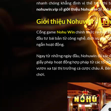
nhanh chóng khẳng định vị thế trên thị 
nohuwin.vip
sẽ
giới thiệu Nohuwin
để anh 
Giới thiệu Nohuwin – Lịch
Cổng game
Nohu Win
chính thức ra mắt v
đầu tư bài bản từ công nghệ, dịch vụ cho đ
ngắn hoạt động.
Ngay từ những ngày đầu, Nohuwin đã xác địn
giấy phép hoạt động hợp pháp từ các tổ c
vươn xa tại thị trường cá cược châu Á. Bê
chơi.