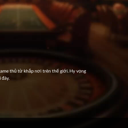
game thủ từ khắp nơi trên thế giới. Hy vọng
 đây.