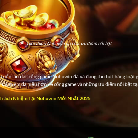
Giới thiệu Nohuwin qua các ưu điểm nổi bật
triển lâu dài, cổng game Nohuwin đã và đang thu hút hàng loạt 
ên, anh em đã hiểu hơn về cổng game và những ưu điểm nổi bật tại
Trách Nhiệm Tại Nohuwin Mới Nhất 2025